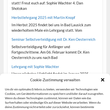
statt! Freut euch auf: Sophie Wachter 4. Dan
Shotokan
Herbstlehrgang 2025 mit Martin Knopf
Im Herbst 2025 findet bei uns in Bad Lausick zum
wiederholtem Male ein Lehrgang statt. Vom
Seminar Selbstverteidigung mit Dr. Ken Oesterreich
Selbstverteidigung für Anfänger und
Fortgeschrittene. Am 06. Februar kommt Dr. Ken
Oesterreich zu uns nach Bad
Lehrgang mit Sophie Wachter
Unser nächstes Highlight findet im Januar 2025
statt! Freut euch auf: Sophie Wachter 4. Dan
Cookie-Zustimmung verwalten
Shotokan
Um dir ein optimales Erlebnis zu bieten, verwenden wir Technologien wie
Herbstlehrgang 2024 mit Martin Knopf
Cookies, um Geräteinformationen zu speichern und/oder darauf zuzugreifen.
Wenn du diesen Technologien zustimmst, können wir Daten wie das
In den Sächsischen Herbstferien 2024 findet bei uns
Surfverhalten oder eindeutige IDs auf dieser Website verarbeiten. Wenn du
in Bad Lausick zum wiederholtem Male ein Lehrgang
deine Zustimmung nicht erteilst oder zurückziehst, können bestimmte