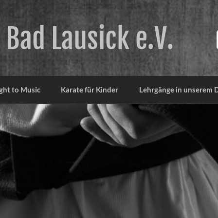
 Bad Lausick e.V.
ght to Music
Karate für Kinder
Lehrgänge in unserem 