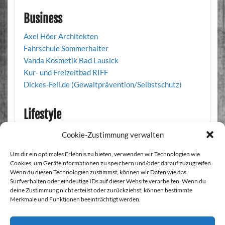
Business
Axel Höer Architekten
Fahrschule Sommerhalter
Vanda Kosmetik Bad Lausick
Kur- und Freizeitbad RIFF
Dickes-Fell.de (Gewaltprävention/Selbstschutz)
Lifestyle
Triekonos (Musiker/Band)
Cookie-Zustimmung verwalten
Texas Music Massacre (Musiker/Band)
Um dir ein optimales Erlebnis zu bieten, verwenden wir Technologien wie
Kapitän in Not (Musiker/Band)
Cookies, um Geräteinformationen zu speichern und/oder darauf zuzugreifen.
Wenn du diesen Technologien zustimmst, können wir Daten wie das
Surfverhalten oder eindeutige IDs auf dieser Website verarbeiten. Wenn du
deine Zustimmung nicht erteilst oder zurückziehst, können bestimmte
Merkmale und Funktionen beeinträchtigt werden.